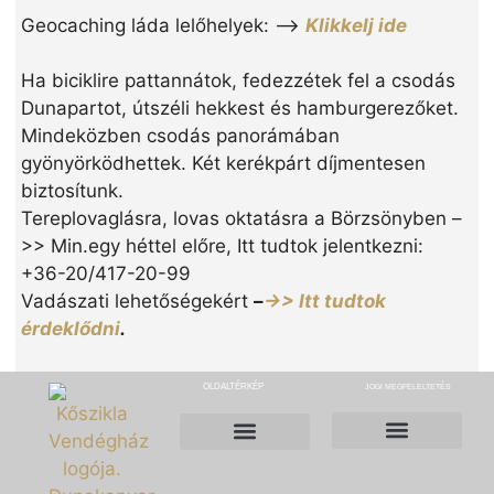
Geocaching láda lelőhelyek: –>
Klikkelj ide
Ha biciklire pattannátok, fedezzétek fel a csodás
Dunapartot, útszéli hekkest és hamburgerezőket.
Mindeközben csodás panorámában
gyönyörködhettek. Két kerékpárt díjmentesen
biztosítunk.
Tereplovaglásra, lovas oktatásra a Börzsönyben –
>> Min.egy héttel előre, Itt tudtok jelentkezni:
+36-20/417-20-99
Vadászati lehetőségekért
–
->> Itt tudtok
érdeklődni
.
OLDALTÉRKÉP
JOGI MEGFELELTETÉS
Adatkezelési tájékoztató