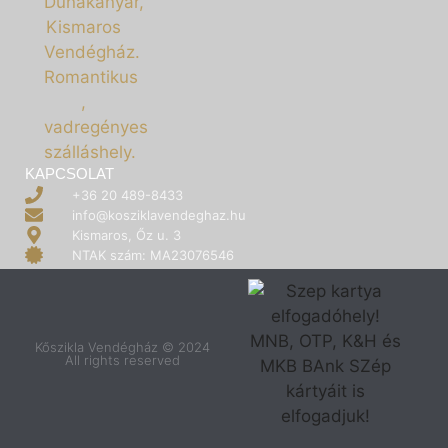
KAPCSOLAT
+36 20 489-8433
info@kosziklavendeghaz.hu
Kismaros, Őz u. 3
NTAK szám: MA23076546
Kőszikla Vendégház © 2024
All rights reserved