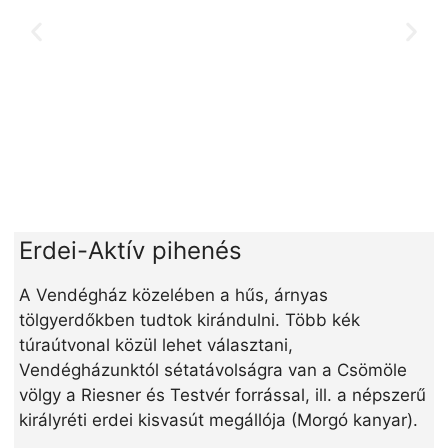
Erdei-Aktív pihenés
A Vendégház közelében a hűs, árnyas
tölgyerdőkben tudtok kirándulni. Több kék
túraútvonal közül lehet választani,
Vendégházunktól sétatávolság
ra van a
Csömöle
völgy a Riesner és Testvér forrás
sal, ill. a népszerű
királyréti
erdei kisvasút megálló
ja (Morgó kanyar).